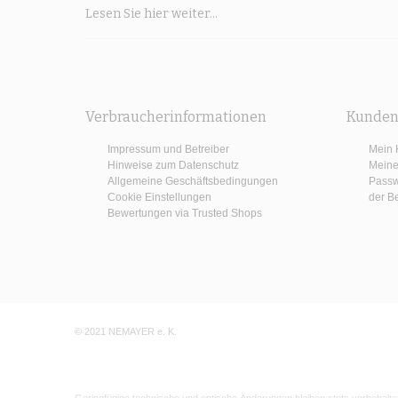
Lesen Sie hier weiter...
Verbraucherinformationen
Kunden
Impressum und Betreiber
Mein 
Hinweise zum Datenschutz
Meine
Allgemeine Geschäftsbedingungen
Passw
Cookie Einstellungen
der B
Bewertungen via Trusted Shops
© 2021 NEMAYER e. K.
Geringfügige technische und optische Änderungen bleiben stets vorbehalt