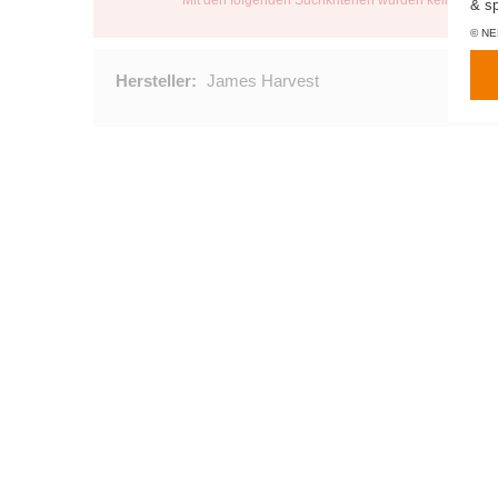
Mit den folgenden Suchkriterien wurden keine Artik
& sp
© NEM
Hersteller:
James Harvest