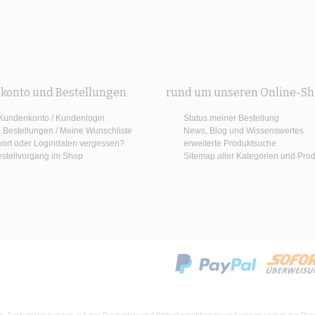
konto und Bestellungen
rund um unseren Online-S
Kundenkonto / Kundenlogin
Status meiner Bestellung
 Bestellungen
/
Meine Wunschliste
News, Blog und Wissenswertes
ort oder Logindaten vergessen?
erweiterte Produktsuche
estellvorgang im Shop
Sitemap aller Kategorien und Pro
en. Farbabweichungen auf den Produkten sind Bildschirmabhängig und lassen sich in der Pra