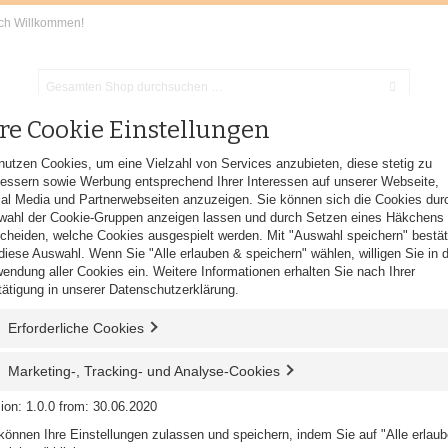
ich Willkommen!
re Cookie Einstellungen
IENEPAPIER
SAUBERKEIT
SCHUHE
HÜLLEN & UMSCHLÄGE
nutzen Cookies, um eine Vielzahl von Services anzubieten, diese stetig zu
essern sowie Werbung entsprechend Ihrer Interessen auf unserer Webseite,
al Media und Partnerwebseiten anzuzeigen. Sie können sich die Cookies dur
wahl der Cookie-Gruppen anzeigen lassen und durch Setzen eines Häkchens
cheiden, welche Cookies ausgespielt werden. Mit "Auswahl speichern" bestät
uhe und Mundschutz sofort lieferbar
diese Auswahl. Wenn Sie "Alle erlauben & speichern" wählen, willigen Sie in d
mittel, Latexhandschuhe und Mundschutz (auch mit Firmen oder Praxislogo) sofort l
endung aller Cookies ein. Weitere Informationen erhalten Sie nach Ihrer
ätigung in unserer
Datenschutzerklärung
.
Erforderliche Cookies
e
Marketing-, Tracking- und Analyse-Cookies
ion: 1.0.0 from: 30.06.2020
können Ihre Einstellungen zulassen und speichern, indem Sie auf "Alle erlau