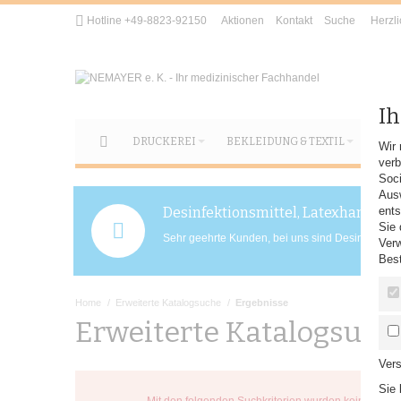
Hotline +49-8823-92150
Aktionen
Kontakt
Suche
Herzl
Ih
DRUCKEREI
BEKLEIDUNG & TEXTIL
HYG
Wir 
verb
Soci
Aus
ents
Desinfektionsmittel, Latexhandsch
Sie 
Sehr geehrte Kunden, bei uns sind Desinfektions
Verw
Best
Home
/
Erweiterte Katalogsuche
/
Ergebnisse
Erweiterte Katalogsuch
Vers
Sie 