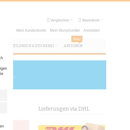
Vergleichen
Warenkorb
Mein Kundenkonto
Mein Wunschzettel
Anmelden
Neu
TEXTILDRUCK & STICKEREI
AKTIONEN
ch
igen
ie
ieferbar!
Lieferungen via DHL
ben