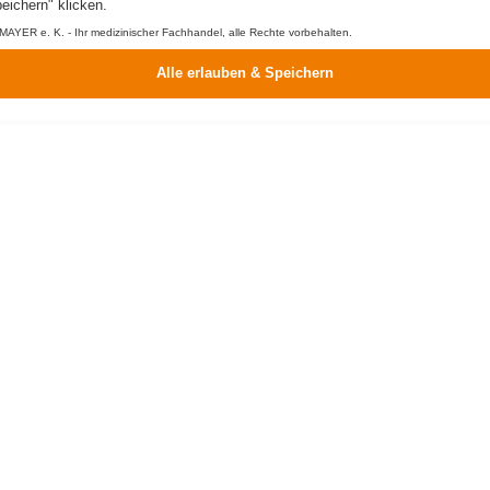
el gefunden.
Ändern Sie bitte Ihre Suchanfrage
eichern" klicken.
AYER e. K. - Ihr medizinischer Fachhandel, alle Rechte vorbehalten.
Alle erlauben & Speichern