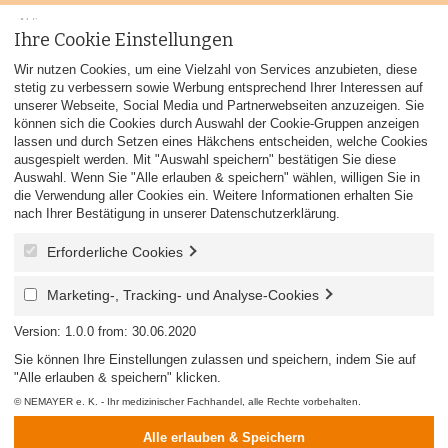
Aktionen
Ihre Cookie Einstellungen
Wir nutzen Cookies, um eine Vielzahl von Services anzubieten, diese
stetig zu verbessern sowie Werbung entsprechend Ihrer Interessen auf
unserer Webseite, Social Media und Partnerwebseiten anzuzeigen. Sie
können sich die Cookies durch Auswahl der Cookie-Gruppen anzeigen
lassen und durch Setzen eines Häkchens entscheiden, welche Cookies
ausgespielt werden. Mit "Auswahl speichern" bestätigen Sie diese
Auswahl. Wenn Sie "Alle erlauben & speichern" wählen, willigen Sie in
die Verwendung aller Cookies ein. Weitere Informationen erhalten Sie
Desinfektionsmittel, Latexhandschuhe und
nach Ihrer Bestätigung in unserer
Datenschutzerklärung
.
Mundschutz sofort lieferbar
Erforderliche Cookies
Sehr geehrte Kunden, bei uns sind Desinfektionsmittel,
Latexhandschuhe und Mundschutz (auch mit Firmen oder
Praxislogo) sofort lieferbar!
Marketing-, Tracking- und Analyse-Cookies
Version: 1.0.0 from: 30.06.2020
Home
/
Textildruck & Stickerei
Sie können Ihre Einstellungen zulassen und speichern, indem Sie auf
Textildruck & Stickerei
"Alle erlauben & speichern" klicken.
© NEMAYER e. K. - Ihr medizinischer Fachhandel, alle Rechte vorbehalten.
Alle erlauben & Speichern