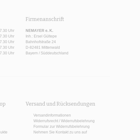
Firmenanschrift
17.30 Uhr
NEMAYER e. K.
17.30 Uhr
Inh.: Ersel Gültepe
17.30 Uhr
Bahnhofstraße 24
17.30 Uhr
D-82481 Mittenwald
17.30 Uhr
Bayern / Süddeutschland
hop
Versand und Rücksendungen
Versandinformationen
Widerrufsrecht / Widerrufsbelehrung
Formular zur Widerrufsbelehrung
dukte
Nehmen Sie Kontakt zu uns auf