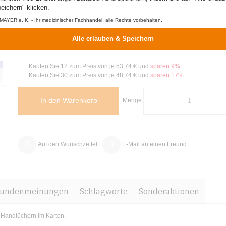
Einmalhandtücher, 1-lagig - weiß - Z-Falz, 25 x 23 cm, 5.000 Handtüchern 
eichern" klicken.
Lieferzeit: 2-3 Tage
Verfügbarkei
AYER e. K. - Ihr medizinischer Fachhandel, alle Rechte vorbehalten.
Alle erlauben & Speichern
58,72 €
Inkl. 19% USt.
Kaufen Sie 12 zum Preis von je
53,74 €
und
sparen
9
%
Kaufen Sie 30 zum Preis von je
48,74 €
und
sparen
17
%
In den Warenkorb
Menge
Auf den Wunschzettel
E-Mail an einen Freund
undenmeinungen
Schlagworte
Sonderaktionen
0 Handtüchern im Karton.