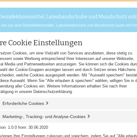
Desinfektionsmittel, Latexhandschuhe und Mundschutz sofor
bei uns sind Desinfektionsmittel, Latexhandschuhe und Mundschutz (auch mit Firme
re Cookie Einstellungen
ich Willkommen!
nutzen Cookies, um eine Vielzahl von Services anzubieten, diese stetig zu
essern sowie Werbung entsprechend Ihrer Interessen auf unserer Webseite,
al Media und Partnerwebseiten anzuzeigen. Sie können sich die Cookies dur
wahl der Cookie-Gruppen anzeigen lassen und durch Setzen eines Häkchens
cheiden, welche Cookies ausgespielt werden. Mit "Auswahl speichern" bestät
diese Auswahl. Wenn Sie "Alle erlauben & speichern" wählen, willigen Sie in d
IENEPAPIER
SAUBERKEIT
SCHUHE
HÜLLEN & UMSCHLÄGE
endung aller Cookies ein. Weitere Informationen erhalten Sie nach Ihrer
ätigung in unserer
Datenschutzerklärung
.
Erforderliche Cookies
Einmalhandtücher Z501
Marketing-, Tracking- und Analyse-Cookies
ion: 1.0.0 from: 30.06.2020
Schreiben Sie die erste Kundenmeinung
können Ihre Einstellungen zulassen und speichern, indem Sie auf "Alle erlau