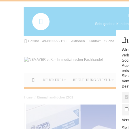
Sehr geehrte Kunden, 
Ih
Hotline +49-8823-92150
Aktionen
Kontakt
Suche
Herzl
Wir 
verb
Soci
Aus
ents
Sie 
DRUCKEREI
BEKLEIDUNG & TEXTIL
HYG
Verw
Best
Home
/
Einmalhandtücher Z501
Vers
Sie 