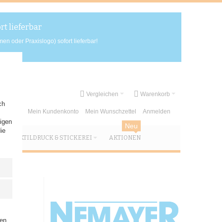
t lieferbar
n oder Praxislogo) sofort lieferbar!
Vergleichen
Warenkorb
ch
Mein Kundenkonto
Mein Wunschzettel
Anmelden
igen
Neu
ie
TEXTILDRUCK & STICKEREI
AKTIONEN
ben